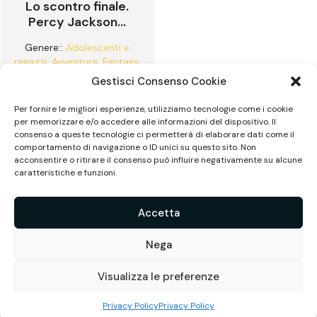
Lo scontro finale.
Percy Jackson...
Genere::
Adolescenti e
ragazzi
,
Avventura
,
Fantasy
Rick Riordan
Gestisci Consenso Cookie
Per fornire le migliori esperienze, utilizziamo tecnologie come i cookie
per memorizzare e/o accedere alle informazioni del dispositivo. Il
consenso a queste tecnologie ci permetterà di elaborare dati come il
comportamento di navigazione o ID unici su questo sito. Non
acconsentire o ritirare il consenso può influire negativamente su alcune
© 2026 Biblioteca Gerace | All Rights Reserved | Powered
caratteristiche e funzioni.
by ComuniKal
Privacy
|
Termini&Condizioni
Accetta
Sito realizzato con il progetto POR Calabria FESR-FSE
2014-2020 - Asse 6 - Azione 6.8.3 - Avviso pubblico
Nega
misure di sostegno per biblioteche ed archivi storici
pubblici 2023 - Progetto "Gerace: Il Borgo della lettura".
Visualizza le preferenze
Privacy Policy
Privacy Policy