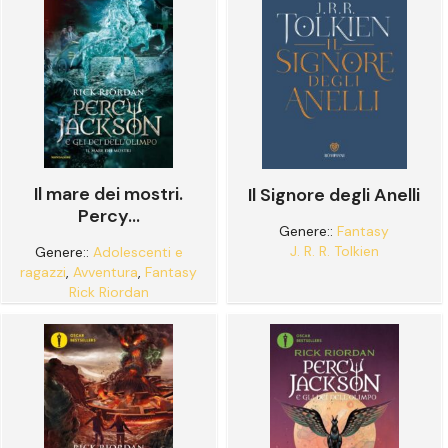
Il mare dei mostri.
Il Signore degli Anelli
Percy...
Genere::
Fantasy
J. R. R. Tolkien
Genere::
Adolescenti e
ragazzi
,
Avventura
,
Fantasy
Rick Riordan