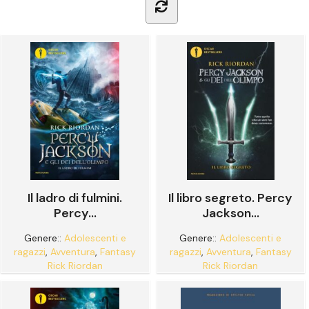
Il libro segreto. Percy
Il ladro di fulmini.
Jackson...
Percy...
Genere::
Adolescenti e
Genere::
Adolescenti e
ragazzi
,
Avventura
,
Fantasy
ragazzi
,
Avventura
,
Fantasy
Rick Riordan
Rick Riordan